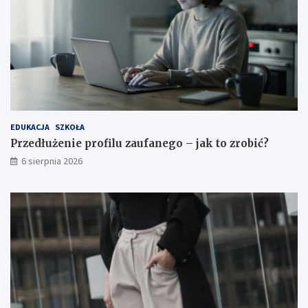
e
k
n
t
t
o
a
z
r
o
b
i
ć
?
EDUKACJA
SZKOŁA
Przedłużenie profilu zaufanego – jak to zrobić?
6 sierpnia 2026