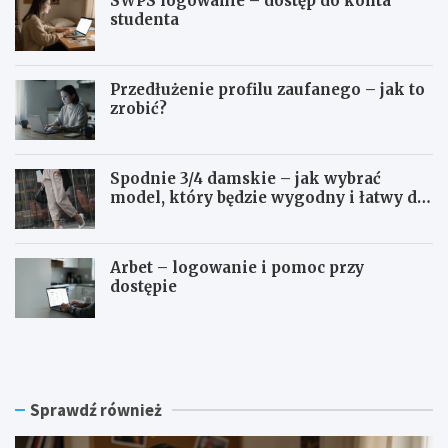
SWPS logowanie – dostęp do konta
studenta
Przedłużenie profilu zaufanego – jak to
zrobić?
Spodnie 3/4 damskie – jak wybrać
model, który będzie wygodny i łatwy do
stylizowania?
Arbet – logowanie i pomoc przy
dostępie
S
P
W
r
P
z
S
e
l
d
Sprawdź również
o
ł
g
u