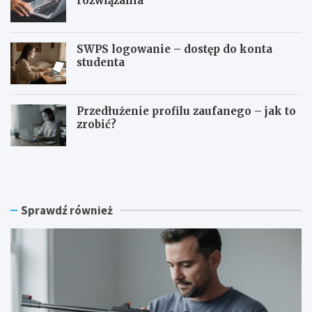
rozwiązania
SWPS logowanie – dostęp do konta
studenta
Przedłużenie profilu zaufanego – jak to
zrobić?
C
S
z
y
y
m
n
f
a
o
Sprawdź również
w
n
i
i
a
a
t
l
r
o
ó
g
w
o
k
w